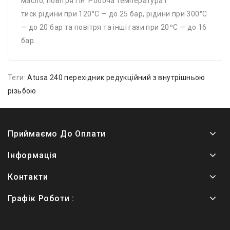
масло, повітря і ін. Робоча температура і
тиск рідини при 120°С — до 25 бар, рідини при 300°С
— до 20 бар та повітря та інші гази при 20ºС — до 16
бар.
Теги:
Atusa 240 перехідник редукційний з внутрішньою
різьбою
Приймаємо До Оплати
Інформація
Контакти
Графік Роботи :