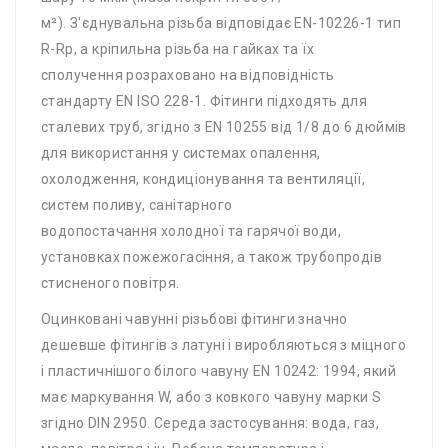
м²). З'єднувальна різьба відповідає EN-10226-1 тип
R-Rp, а кріпильна різьба на гайках та їх
сполучення розраховано на відповідність
стандарту EN ISO 228-1. Фітинги підходять для
сталевих труб, згідно з EN 10255 від 1/8 до 6 дюймів
для використання у системах опалення,
охолодження, кондиціонування та вентиляції,
систем поливу, санітарного
водопостачання холодної та гарячої води,
установках пожежогасіння, а також трубопродів
стисненого повітря.
Оцинковані чавунні різьбові фітинги значно
дешевше фітингів з латуні і виробляються з міцного
і пластичнішого білого чавуну EN 10242: 1994, який
має маркування W, або з ковкого чавуну марки S
згідно DIN 2950. Середа застосування: вода, газ,