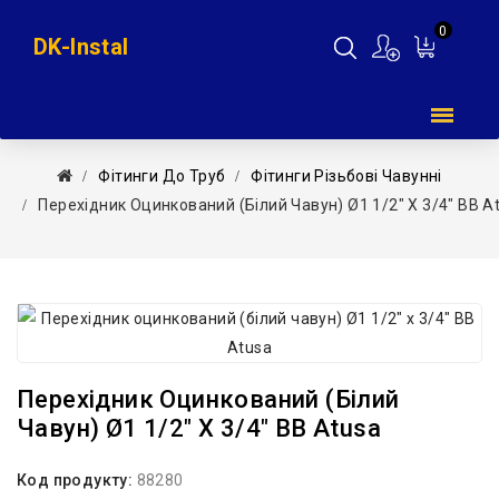
0
DK-Instal
Мій
кошик
Фітинги До Труб
Фітинги Різьбові Чавунні
Перехідник Оцинкований (білий Чавун) Ø1 1/2″ Х 3/4″ ВВ A
Перехідник Оцинкований (білий
Чавун) Ø1 1/2″ Х 3/4″ ВВ Atusa
Код продукту:
88280