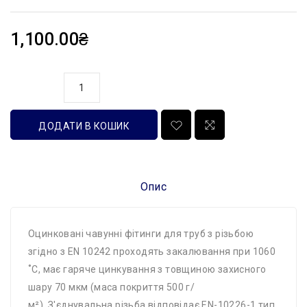
1,100.00₴
кількість
ДОДАТИ В КОШИК
Опис
Оцинковані чавунні фітинги для труб з різьбою
згідно з EN 10242 проходять закалювання при 1060
˚C, має гаряче цинкування з товщиною захисного
шару 70 мкм (маса покриття 500 г/
м²). З'єднувальна різьба відповідає EN-10226-1 тип