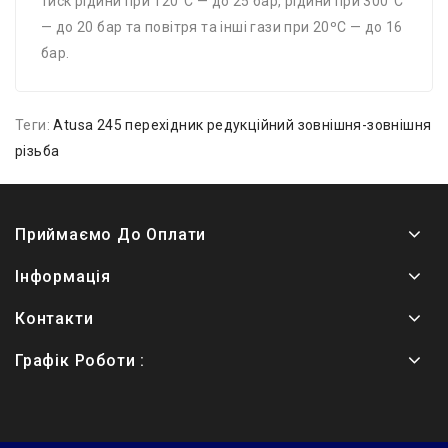
тиск рідини при 120°С — до 25 бар, рідини при 300°С
— до 20 бар та повітря та інші гази при 20ºС — до 16
бар.
Теги:
Atusa 245 перехідник редукційний зовнішня-зовнішня
різьба
Приймаємо До Оплати
Інформація
Контакти
Графік Роботи :