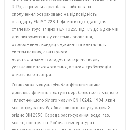
R-Rp, а кріпильна різьба на гайках та їх
сполучення розраховано на відповідність
стандарту EN ISO 228-1. Фітинги підходять для
сталевих труб, згідно з EN 10255 від 1/8 до 6 дюймів
для використання у системах опалення,
охолодження, кондиціонування та вентиляції,
систем поливу, санітарного
водопостачання холодної та гарячої води,
установках пожежогасіння, а також трубопродів
стисненого повітря.
Оцинковані чавунні різьбові фітинги значно
дешевше фітингів з латуні і виробляються з міцного
і пластичнішого білого чавуну EN 10242: 1994, який
має маркування W, або з ковкого чавуну марки S
згідно DIN 2950. Середа застосування: вода, газ,
масло, повітря і ін. Робоча температура і