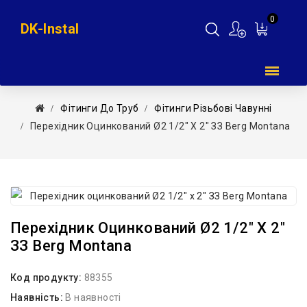
0
DK-Instal
Мій
кошик
Фітинги До Труб
Фітинги Різьбові Чавунні
Перехідник Оцинкований Ø2 1/2″ Х 2″ ЗЗ Berg Montana
Перехідник Оцинкований Ø2 1/2″ Х 2″
ЗЗ Berg Montana
Код продукту:
88355
Наявність:
В наявності