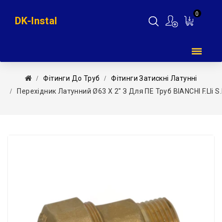
0
DK-Instal
Мій
кошик
Фітинги До Труб
Фітинги Затискні Латунні
Перехідник Латунний Ø63 Х 2″ З Для ПЕ Труб BIANCHI F.lli S.