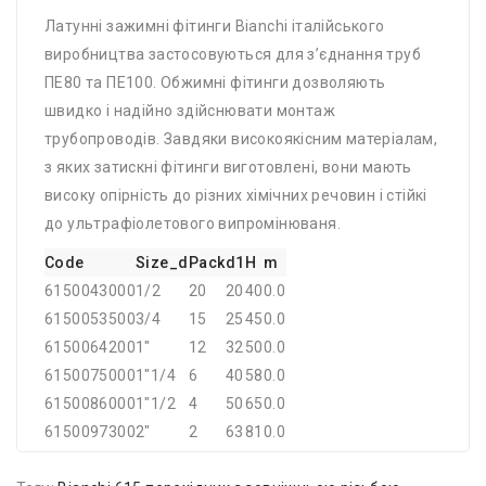
Латунні зажимні фітинги Bianchi італійського
виробництва застосовуються для з’єднання труб
ПЕ80 та ПЕ100. Обжимні фітинги дозволяють
швидко і надійно здійснювати монтаж
трубопроводів. Завдяки високоякісним матеріалам,
з яких затискні фітинги виготовлені, вони мають
високу опірність до різних хімічних речовин і стійкі
до ультрафіолетового випромінюваня.
Code
Size_d
Pack
d1
H
m
6150043000
1/2
20
20
40
0.0
6150053500
3/4
15
25
45
0.0
6150064200
1"
12
32
50
0.0
6150075000
1"1/4
6
40
58
0.0
6150086000
1"1/2
4
50
65
0.0
6150097300
2"
2
63
81
0.0