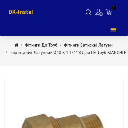
0
DK-Instal
Мій
кошик
Фітинги До Труб
Фітинги Затискні Латунні
Перехідник Латунний Ø40 Х 1 1/4″ З Для ПЕ Труб BIANCHI F.ll