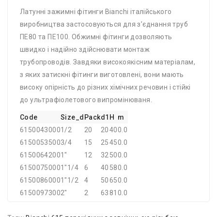
Латунні зажимні фітинги Bianchi італійського
виробництва застосовуються для з’єднання труб
ПЕ80 та ПЕ100. Обжимні фітинги дозволяють
швидко і надійно здійснювати монтаж
трубопроводів. Завдяки високоякісним матеріалам,
з яких затискні фітинги виготовлені, вони мають
високу опірність до різних хімічних речовин і стійкі
до ультрафіолетового випромінюваня.
Code
Size_d
Pack
d1
H
m
6150043000
1/2
20
20
40
0.0
6150053500
3/4
15
25
45
0.0
6150064200
1"
12
32
50
0.0
6150075000
1"1/4
6
40
58
0.0
6150086000
1"1/2
4
50
65
0.0
6150097300
2"
2
63
81
0.0