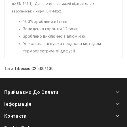
до EN 442-1). Дані по тепловіддачі відповідають
європейській нормі EN 442-2.
100% зроблено в Італії
Заводська гарантія 12 років
Зроблено виключно з алюмінію
Унікальна заглушка поєднана методом
термоелектричної дифузії
Теги:
Libeccio C2 500/100
Приймаємо До Оплати
Інформація
Контакти