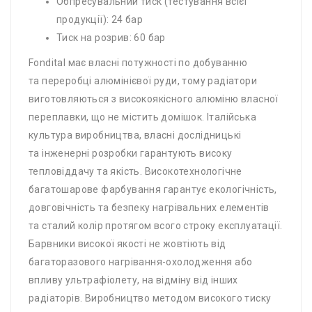
Обпресувальний тиск (тестування всієї
продукції): 24 бар
Тиск на розрив: 60 бар
Fondital має власні потужності по добуванню
та переробці алюмінієвої руди, тому радіатори
виготовляються з високоякісного алюміню власної
переплавки, що не містить домішок. Італійська
культура виробництва, власні дослідницькі
та інженерні розробки гарантують високу
тепловіддачу та якість. Високотехнологічне
багатошарове фарбування гарантує екологічність,
довговічність та безпеку нагрівальних елементів
та сталий колір протягом всого строку експлуатації.
Барвники високої якості не жовтіють від
багаторазового нагрівання-охолодження або
впливу ультрафіолету, на відміну від інших
радіаторів. Виробництво методом високого тиску