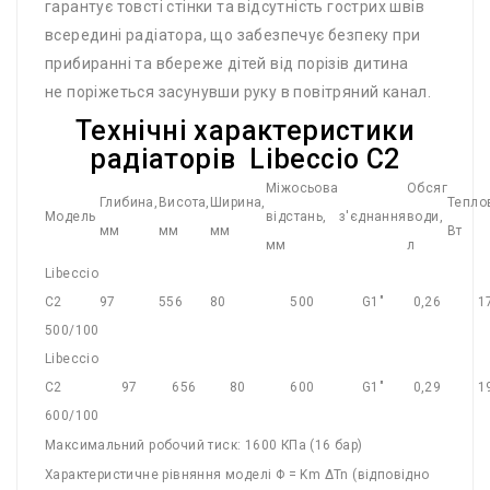
гарантує товсті стінки та відсутність гострих швів
всередині радіатора, що забезпечує безпеку при
прибиранні та вбереже дітей від порізів дитина
не поріжеться засунувши руку в повітряний канал.
Технічні характеристики
радіаторів Libeccio C2
Міжосьова
Обсяг
Глибина,
Висота,
Ширина,
Тепло
Модель
відстань,
з'єднання
води,
мм
мм
мм
Вт
мм
л
Libeccio
C2
97
556
80
500
G1″
0,26
1
500/100
Libeccio
C2
97
656
80
600
G1″
0,29
1
600/100
Максимальний робочий тиск: 1600 КПа (16 бар)
Характеристичне рівняння моделі Φ = Km ∆Tn (відповідно