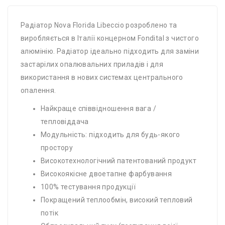
Радіатор Nova Florida Libeccio розроблено та
виробляється в Італії концерном Fondital з чистого
алюмінію. Радіатор ідеально підходить для заміни
застарілих опалювальних приладів і для
використання в нових системах центрального
опалення.
Найкраще співвідношення вага /
тепловіддача
Модульність: підходить для будь-якого
простору
Високотехнологічний патентований продукт
Високоякісне двоетапне фарбування
100% тестування продукції
Покращений теплообмін, високий тепловий
потік