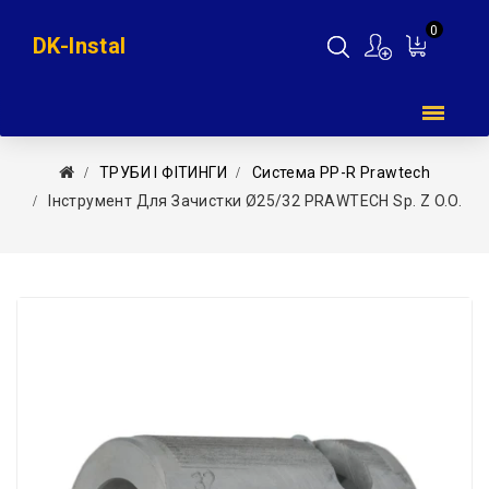
0
DK-Instal
Мій
кошик
ТРУБИ І ФІТИНГИ
Система PP-R Prawtech
Інструмент Для Зачистки Ø25/32 PRAWTECH Sp. Z O.o.