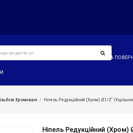
С
СЕРВІС
ДОСТАВКА ТА ОПЛАТА
ОБМІН ТА ПОВЕР
ТИ
Різьбові Хромовані
Ніпель Редукційний (хром) Ø1/2″ (ущільненн
Ніпель Редукційний (хром) Ø