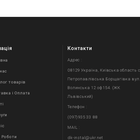
мація
Контакти
Адрес :
овна
08129 Україна, Київська область с
нас
Петропавлівська Борщагівка вул
лог товарів
Волинська 12 оф154. (ЖК
авка і Оплата
Львівський)
ті
Телефон :
уги
(097)935 33 88
іс
MAIL :
 Роботи
dk-instal@ukr.net