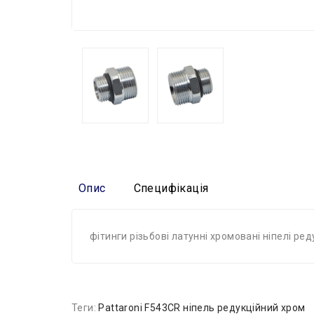
Опис
Специфікація
фітинги різьбові латунні хромовані ніпелі ре
Теги:
Pattaroni F543CR ніпель редукційний хром