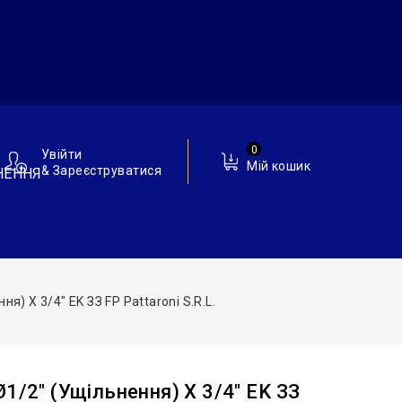
0
Увійти
Мій кошик
& Зареєструватися
НЕННЯ
я) Х 3/4″ EK ЗЗ FP Pattaroni S.r.l.
1/2″ (ущільнення) Х 3/4″ EK ЗЗ