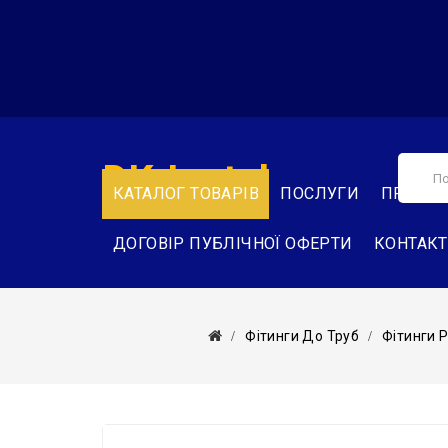
DK-Instal
КАТАЛОГ ТОВАРІВ
ПОСЛУГИ
ПРО НА
ДОГОВІР ПУБЛІЧНОЇ ОФЕРТИ
КОНТАК
Фітинги До Труб
Фітинги 