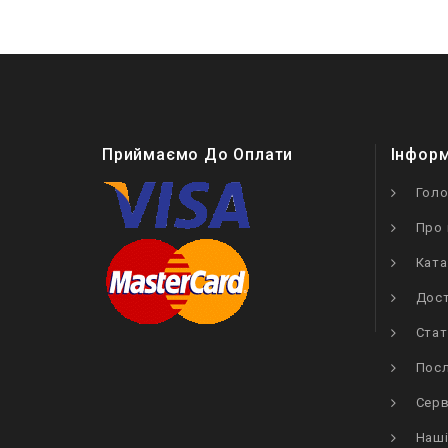
Приймаємо До Оплати
Інфор
Гол
Про 
Ката
Дост
Стат
Посл
Серв
Наші