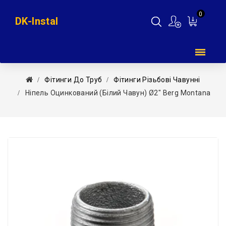
0
DK-Instal
Мій
кошик
Фітинги До Труб
Фітинги Різьбові Чавунні
Ніпель Оцинкований (білий Чавун) Ø2″ Berg Montana