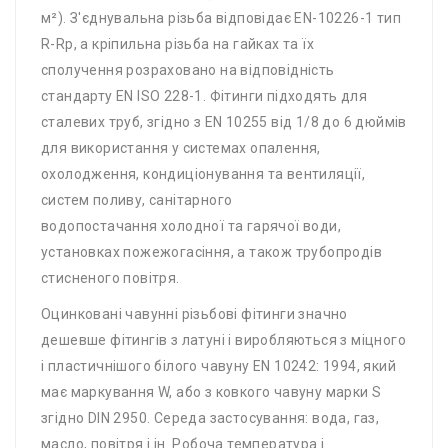
м²). З'єднувальна різьба відповідає EN-10226-1 тип
R-Rp, а кріпильна різьба на гайках та їх
сполучення розраховано на відповідність
стандарту EN ISO 228-1. Фітинги підходять для
сталевих труб, згідно з EN 10255 від 1/8 до 6 дюймів
для використання у системах опалення,
охолодження, кондиціонування та вентиляції,
систем поливу, санітарного
водопостачання холодної та гарячої води,
установках пожежогасіння, а також трубопродів
стисненого повітря.
Оцинковані чавунні різьбові фітинги значно
дешевше фітингів з латуні і виробляються з міцного
і пластичнішого білого чавуну EN 10242: 1994, який
має маркування W, або з ковкого чавуну марки S
згідно DIN 2950. Середа застосування: вода, газ,
масло, повітря і ін. Робоча температура і