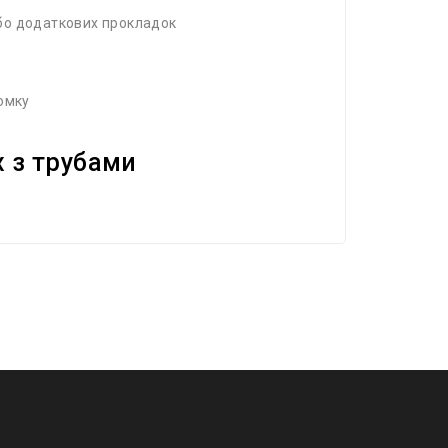
або додаткових прокладок
ломку
ix з трубами