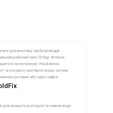
изначені для монтажу трубопроводів
альний робочий тиск 10 бар. Фітинги
 зшитого поліетилену). Різьблення
ої та холодної санітарної води, систем
імічних речовин або сирої нафти.
oldFix
и для кращого розподілу та заміни води