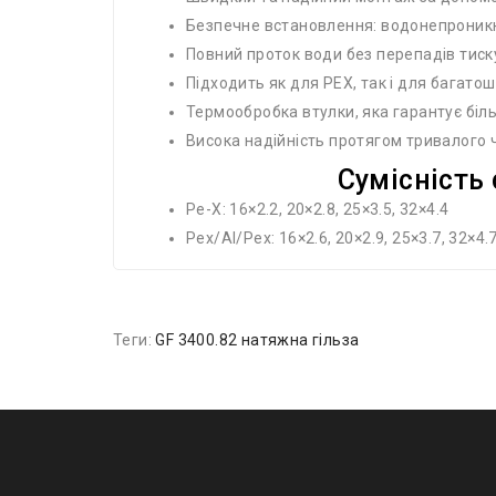
Безпечне встановлення: водонепроникн
Повний проток води без перепадів тиск
Підходить як для PEX, так і для багат
Термообробка втулки, яка гарантує біл
Висока надійність протягом тривалого 
Сумісність 
Pe-X: 16×2.2, 20×2.8, 25×3.5, 32×4.4
Pex/Al/Pex: 16×2.6, 20×2.9, 25×3.7, 32×4.
Теги:
GF 3400.82 натяжна гільза