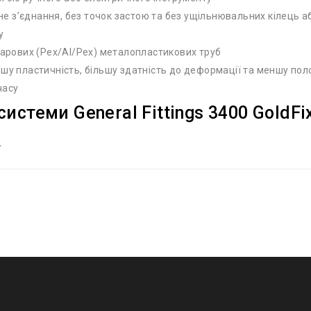
е з’єднання, без точок застою та без ущільнювальних кілець 
у
ошарових (Pex/Al/Pex) металопластикових труб
ьшу пластичність, більшу здатність до деформації та меншу по
часу
системи General Fittings 3400 GoldF
7