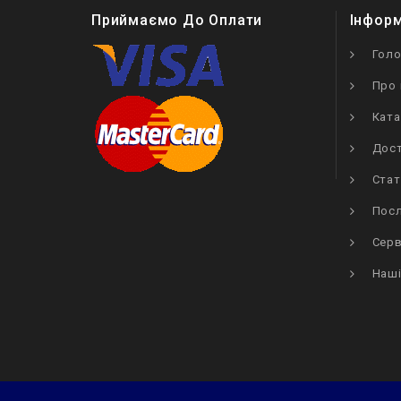
Приймаємо До Оплати
Інфор
Гол
Про 
Ката
Дост
Стат
Посл
Серв
Наші