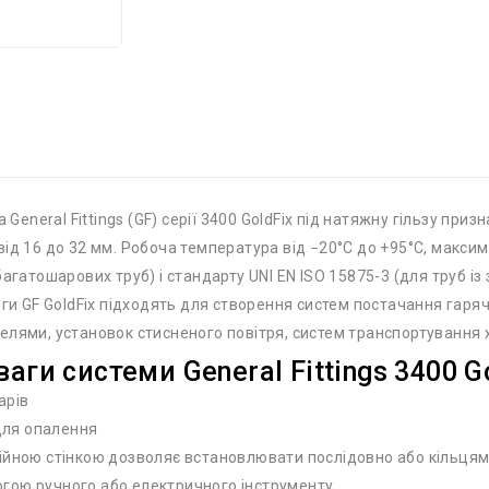
 General Fittings (GF) серії 3400 GoldFix під натяжну гільзу пр
ід 16 до 32 мм. Робоча температура від −20°С до +95°С, максим
агатошарових труб) і стандарту UNI EN ISO 15875-3 (для труб із
ги GF GoldFix підходять для створення систем постачання гаряч
лями, установок стисненого повітря, систем транспортування х
аги системи General Fittings 3400 G
арів
 для опалення
ійною стінкою дозволяє встановлювати послідовно або кільцям
гою ручного або електричного інструменту