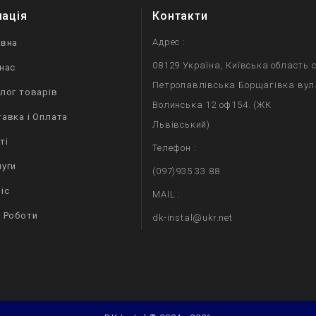
мація
Контакти
Адрес :
овна
08129 Україна, Київська область с
нас
Петропавлівська Борщагівка вул
лог товарів
Волинська 12 оф154. (ЖК
авка і Оплата
Львівський)
ті
Телефон :
уги
(097)935 33 88
іс
MAIL :
 Роботи
dk-instal@ukr.net