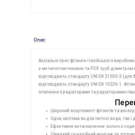
Опис
Аксіальні прес фітинги італійського виробника
з металопластикових та PEX труб діаметром в
відповідають стандарту UNI EN 21000-3 (для б
відповідають стандарту UNI EN 10226-1. Фітин
опалення з радіаторами та радіаторними пане
Перев
Широкий асортимент фітингів та аксесу
Одна система як для питної води, так і
Ефективне встановлення: коліно з подв
Швидкий та надійний монтаж за допомо