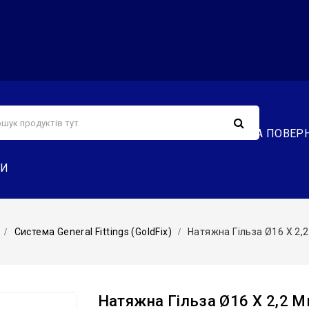
С
СЕРВІС
ДОСТАВКА ТА ОПЛАТА
ОБМІН ТА ПОВЕР
ТИ
Система General Fittings (GoldFix)
Натяжна Гільза Ø16 Х 2,
Натяжна Гільза Ø16 Х 2,2 