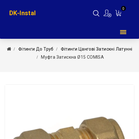
0
DK-Instal
Мій
кошик
Фітинги До Труб
Фітинги Цангові Затискні Латунні
Муфта Затискна Ø15 COMISA