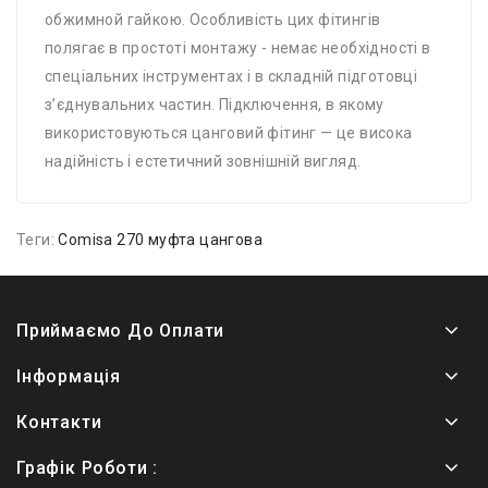
обжимной гайкою. Особливість цих фітингів
полягає в простоті монтажу - немає необхідності в
спеціальних інструментах і в складній підготовці
з’єднувальних частин. Підключення, в якому
використовуються цанговий фітинг — це висока
надійність і естетичний зовнішній вигляд.
Теги:
Comisa 270 муфта цангова
Приймаємо До Оплати
Інформація
Контакти
Графік Роботи :