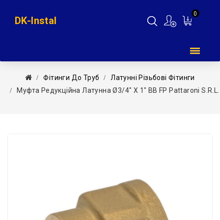
0
DK-Instal
Мій
кошик
Фітинги До Труб
Латунні Різьбові Фітинги
Муфта Редукційна Латунна Ø3/4″ Х 1″ ВВ FP Pattaroni S.r.l.