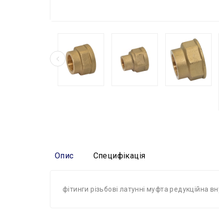
Опис
Специфікація
фітинги різьбові латунні муфта редукційна в