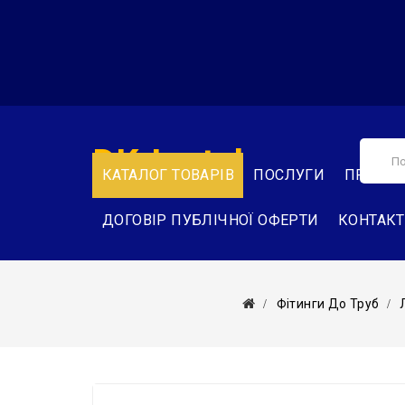
DK-Instal
КАТАЛОГ ТОВАРІВ
ПОСЛУГИ
ПРО НА
ДОГОВІР ПУБЛІЧНОЇ ОФЕРТИ
КОНТАК
Фітинги До Труб