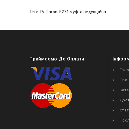
Теги:
Pattaroni F271 муфта редукційна
Приймаємо До Оплати
Інфор
Гол
Про 
Ката
Дост
Стат
Посл