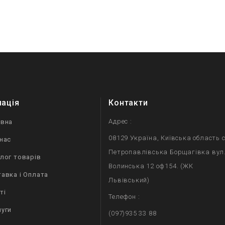
мація
Контакти
Адрес :
овна
08129 Україна, Київська область с
нас
Петропавлівська Борщагівка вул
лог товарів
Волинська 12 оф154. (ЖК
авка і Оплата
Львівський)
ті
Телефон :
уги
(097)935 33 88