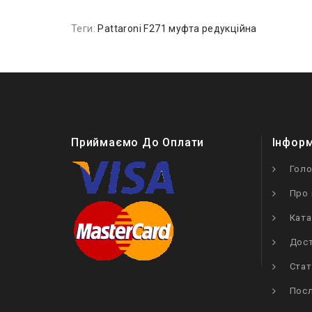
Теги:
Pattaroni F271 муфта редукційна
Приймаємо До Оплати
Інфор
Гол
Про 
Ката
Дост
Стат
Посл