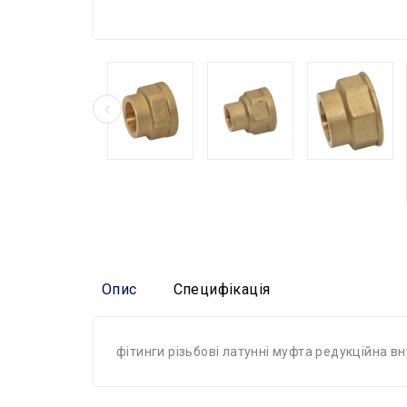
Опис
Специфікація
фітинги різьбові латунні муфта редукційна в