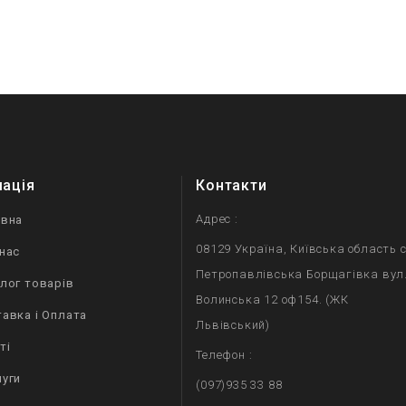
мація
Контакти
Адрес :
овна
08129 Україна, Київська область с
нас
Петропавлівська Борщагівка вул
лог товарів
Волинська 12 оф154. (ЖК
авка і Оплата
Львівський)
ті
Телефон :
уги
(097)935 33 88