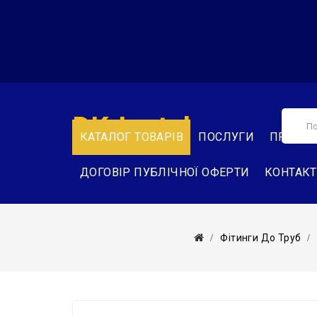
DK-Instal
КАТАЛОГ ТОВАРІВ
ПОСЛУГИ
ПРО НА
ДОГОВІР ПУБЛІЧНОЇ ОФЕРТИ
КОНТАК
Фітинги До Труб