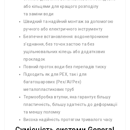
або кільцями для кращого розподілу
та заміни води
Швидкий та надійний монтаж за допомогою
ручного або електричного інструменту
Безпечне встановлення: водонепроникне
з’єднання, без точок застою та без
ущільнювальних кілець або додаткових
прокладок
Повний проток води без перепадів тиску
Підходить як для PEX, так і для
багатошарових (Pex/Al/Pex)
металопластикових труб
Термообробка втулки, яка гарантує більшу
пластичність, більшу здатність до деформації
та меншу поломку
Висока надійність протягом тривалого часу
Сумісність системи General