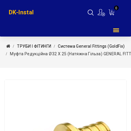
0
DK-Instal
Мій
кошик
ТРУБИ І ФІТИНГИ
Система General Fittings (GoldFix)
Муфта Редукційна Ø32 X 25 (натяжна Гільза) GENERAL FIT