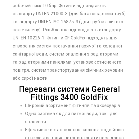
робочий тиск 10 бар. Фітинги відповідають
стандарту UNI EN 21000-3 (для багатошарових труб)
і стандарту UNI EN ISO 15875-3 (для труб із зшитого
поліетилену). Різьблення відповідають стандарту
UNI EN 10226-1. Фітинги GF GoldFix підходять для
створення систем постачання гарячої та холодної
санітарної води, систем опалення з радіаторами
та радіаторними панелями, установок стисненого
повітря, систем транспортування хімічних речовин
або сирої нафти.
Переваги системи General
Fittings 3400 GoldFix
Широкий асортимент фітингів та аксесуарів
Одна система як для питної води, так і для
опалення
Ефективне встановлення: коліно з подвійною
стінкою дозволяє встановлювати послідовно