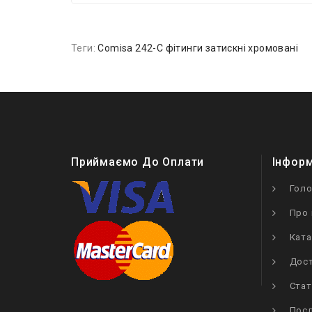
Теги:
Comisa 242-C фітинги затискні хромовані
Приймаємо До Оплати
Інфор
Гол
Про 
Ката
Дост
Стат
Посл