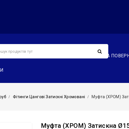
С
СЕРВІС
ДОСТАВКА ТА ОПЛАТА
ОБМІН ТА ПОВЕР
ТИ
руб
Фітинги Цангові Затискні Хромовані
Муфта (ХРОМ) Зат
Муфта (ХРОМ) Затискна Ø1