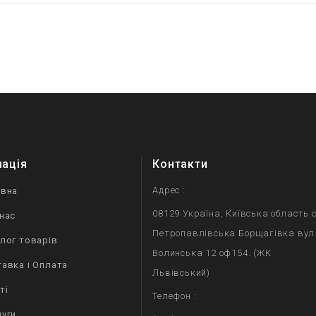
мація
Контакти
Адрес :
овна
08129 Україна, Київська область с
нас
Петропавлівська Борщагівка вул
лог товарів
Волинська 12 оф154. (ЖК
авка і Оплата
Львівський)
ті
Телефон :
уги