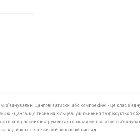
мі з'єднувальні Цангові затискні або компресійні - це клас з'є
льцю - цанга, що тисне на кільцеві ущільнення та фіксується о
сті в спеціальних інструментах і в складній підготовці з’єднув
а надійність і естетичний зовнішній вигляд.