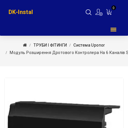
0
DK-Instal
Мій
кошик
ТРУБИ І ФІТИНГИ
Система Uponor
Модуль Розширення Дротового Контролера На 6 Каналів