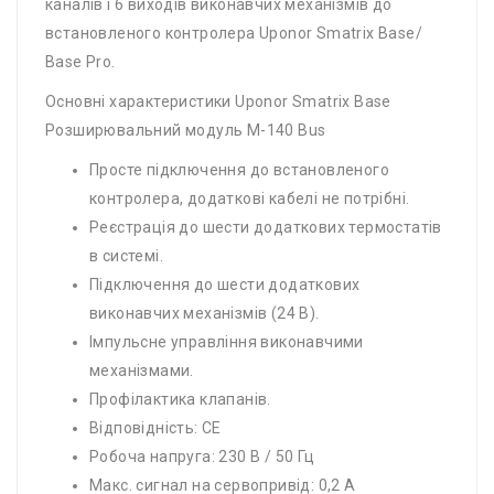
каналів і 6 виходів виконавчих механізмів до
встановленого контролера Uponor Smatrix Base/
Base Pro.
Основні характеристики Uponor Smatrix Base
Розширювальний модуль M-140 Bus
Просте підключення до встановленого
контролера, додаткові кабелі не потрібні.
Реєстрація до шести додаткових термостатів
в системі.
Підключення до шести додаткових
виконавчих механізмів (24 В).
Імпульсне управління виконавчими
механізмами.
Профілактика клапанів.
Відповідність: CE
Робоча напруга: 230 В / 50 Гц
Макс. сигнал на сервопривід: 0,2 А