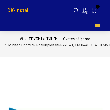
0
DK-Instal
Мій
кошик
ТРУБИ І ФІТИНГИ
Система Uponor
Minitec Профіль Розширювальний L=1,3 М H=40 X S=10 Мм