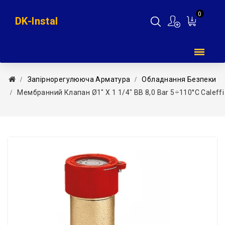
0
DK-Instal
Мій
кошик
Запірнорегулююча Арматура
Обладнання Безпеки
Мембранний Клапан Ø1″ Х 1 1/4″ ВВ 8,0 Bar 5÷110°C Caleffi 