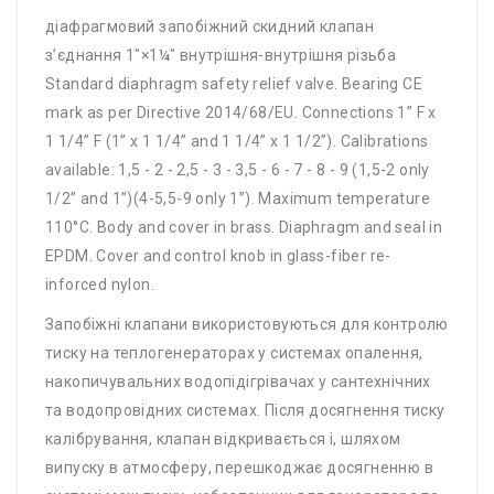
діафрагмовий запобіжний скидний клапан
з’єднання 1″×1¼″ внутрішня-внутрішня різьба
Standard diaphragm safety relief valve. Bearing CE
mark as per Directive 2014/68/EU. Connections 1” F x
1 1/4” F (1” x 1 1/4” and 1 1/4” x 1 1/2”). Calibrations
available: 1,5 - 2 - 2,5 - 3 - 3,5 - 6 - 7 - 8 - 9 (1,5-2 only
1/2” and 1”)(4-5,5-9 only 1”). Maximum temperature
110°C. Body and cover in brass. Diaphragm and seal in
EPDM. Cover and control knob in glass-fiber re-
inforced nylon.
Запобіжні клапани використовуються для контролю
тиску на теплогенераторах у системах опалення,
накопичувальних водопідігрівачах у сантехнічних
та водопровідних системах. Після досягнення тиску
калібрування, клапан відкривається і, шляхом
випуску в атмосферу, перешкоджає досягненню в