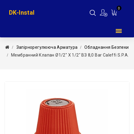
0
DK-Instal
Мій
кошик
Запірнорегулююча Арматура
Обладнання Безпеки
Мембранний Клапан Ø1/2″ Х 1/2″ ВЗ 8,0 Bar Caleffi S.p.a.