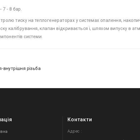
- 7 - 8 бар.
тролю тиску на теплогенераторах у системах опалення, накопич
иску калібрування, клапан відкривається і, шляхом випуску в а
омпонентів системи.
я-внутрішня різьба
мація
Контакти
Адрес :
овна