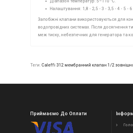
Діапазон температур: 5–110 °C.
Налаштування: 1,8 - 2,5 - 3 - 3,5 - 4 - 5 - 6 
Запобіжні клапани використовуються для кон
водопровідних системах. Після досягнення т
меж тиску, небезпечних для генератора та к
Теги:
Caleffi 312 мембранний клапан 1/2 зовнішн
Приймаємо До Оплати
Інфор
Гол