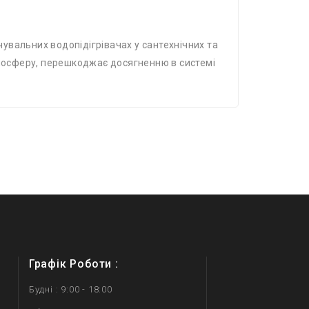
увальних водопідігрівачах у сантехнічних та
тмосферу, перешкоджає досягненню в системі
Графік Роботи :
Будні : 9:00 - 18:00