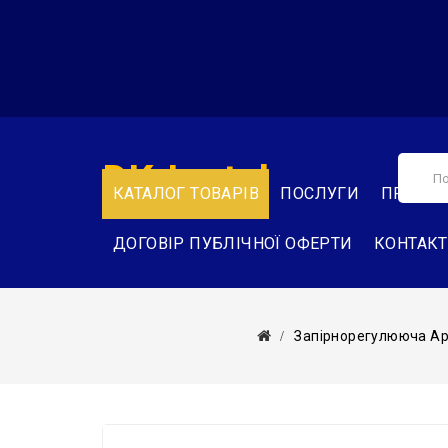
DK-Instal
КАТАЛОГ ТОВАРІВ
ПОСЛУГИ
ПРО НА
ДОГОВІР ПУБЛІЧНОЇ ОФЕРТИ
КОНТАК
Запірнорегулююча А