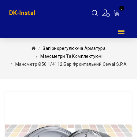
0
DK-Instal
Мій
кошик
Запірнорегулююча Арматура
Манометри Та Комплектуючі
Манометр Ø50 1/4″ 12 Бар Фронтальний Cewal S.p.A.