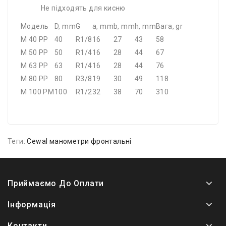
Не підходять для кисню
Модель
D, mm
G
a, mm
b, mm
h, mm
Вага, gr
M 40 PP
40
R1/8
16
27
43
58
M 50 PP
50
R1/4
16
28
44
67
M 63 PP
63
R1/4
16
28
44
76
M 80 PP
80
R3/8
19
30
49
118
M 100 PM
100
R1/2
32
38
70
310
Теги:
Cewal манометри фронтальні
Приймаємо До Оплати
Інформація
Контакти