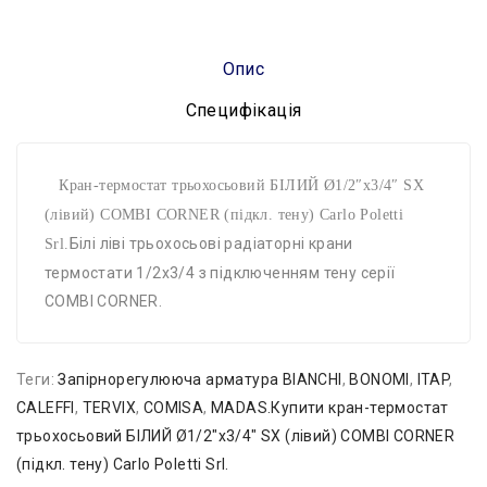
Опис
Специфікація
Кран-термостат трьохосьовий БІЛИЙ Ø1/2″x3/4″ SX
(лівий) COMBI CORNER (підкл. тену) Carlo Poletti
Білі ліві трьохосьові радіаторні крани
Srl.
термостати 1/2x3/4 з підключенням тену серії
COMBI CORNER.
Теги:
Запірнорегулююча арматура BIANCHI
,
BONOMI
,
ITAP
,
CALEFFI
,
TERVIX
,
COMISA
,
MADAS.Купити кран-термостат
трьохосьовий БІЛИЙ Ø1/2″x3/4″ SX (лівий) COMBI CORNER
(підкл. тену) Carlo Poletti Srl.