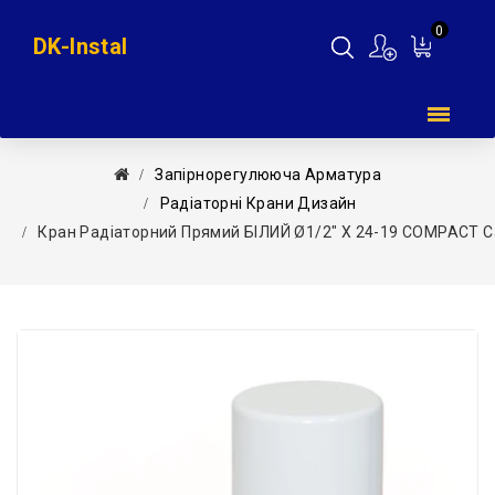
0
DK-Instal
Мій
кошик
Запірнорегулююча Арматура
Радіаторні Крани Дизайн
Кран Радіаторний Прямий БІЛИЙ Ø1/2″ Х 24-19 COMPACT Carl