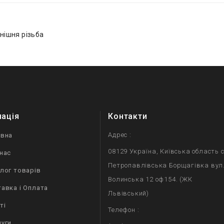
нішня різьба
мація
Контакти
Адрес :
овна
08129 Україна, Київська область с
нас
Петропавлівська Борщагівка вул
лог товарів
Волинська 12 оф154. (ЖК
авка і Оплата
Львівський)
ті
Телефон :
уги