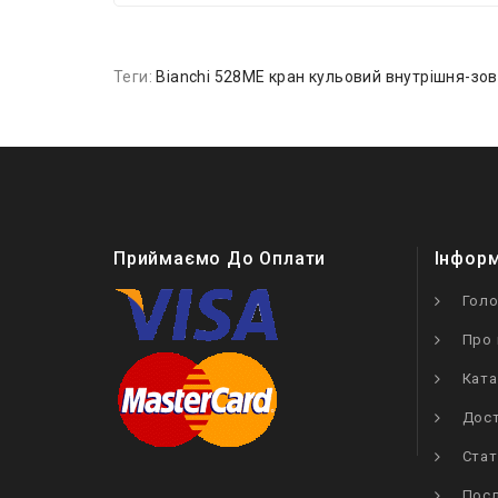
Теги:
Bianchi 528ME кран кульовий внутрішня-зов
Приймаємо До Оплати
Інфор
Гол
Про 
Ката
Дост
Стат
Посл