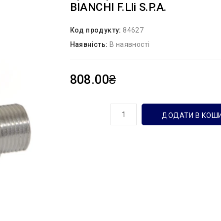
BIANCHI F.lli S.p.A.
Код продукту:
84627
Наявність:
В наявності
808.00₴
кількість
ДОДАТИ В КОШ