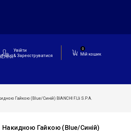
0
Увійти
Мій кошик
& Зареєструватися
НЕННЯ
идною Гайкою (blue/синій) BIANCHI F.lli S.p.A.
З Накидною Гайкою (blue/синій)