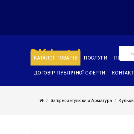
DK-Instal
КАТАЛОГ ТОВАРІВ
ПОСЛУГИ
ПРО НА
ДОГОВІР ПУБЛІЧНОЇ ОФЕРТИ
КОНТАК
Запірнорегулююча Арматура
Кульов