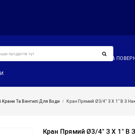
С
СЕРВІС
ДОСТАВКА ТА ОПЛАТА
ОБМІН ТА ПОВЕР
ТИ
і Крани Та Вентилі Для Води
Кран Прямий Ø3/4″ З Х 1″ В З Нак
Кран Прямий Ø3/4″ З Х 1″ В 