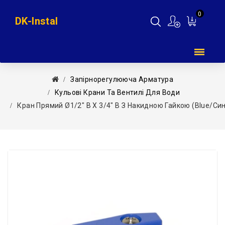
0
DK-Instal
Мій
кошик
Запірнорегулююча Арматура
Кульові Крани Та Вентилі Для Води
Кран Прямий Ø1/2″ В Х 3/4″ В З Накидною Гайкою (blue/синій)