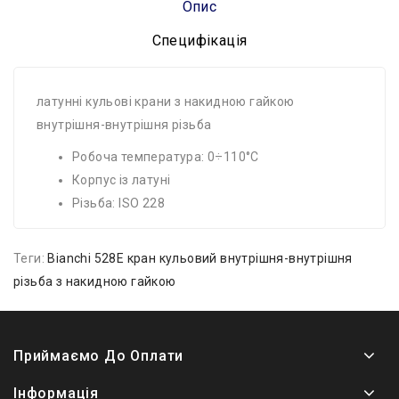
Опис
Специфікація
латунні кульові крани з накидною гайкою
внутрішня-внутрішня різьба
Робоча температура: 0÷110°C
Корпус із латуні
Різьба: ISO 228
Теги:
Bianchi 528E кран кульовий внутрішня-внутрішня
різьба з накидною гайкою
Приймаємо До Оплати
Інформація