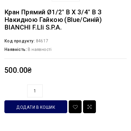
Кран Прямий Ø1/2″ В Х 3/4″ В З
Накидною Гайкою (blue/синій)
BIANCHI F.lli S.p.A.
Код продукту:
84617
Наявність:
В наявності
500.00₴
кількість
ДОДАТИ В КОШИК