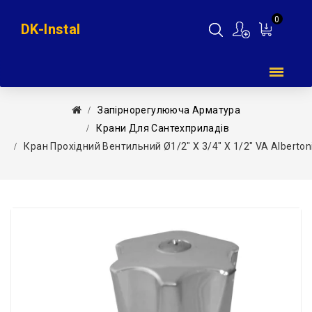
0
DK-Instal
Мій
кошик
Запірнорегулююча Арматура
Крани Для Сантехприладів
Кран Прохідний Вентильний Ø1/2″ Х 3/4″ Х 1/2″ VA Albertoni