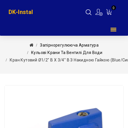
0
DK-Instal
Мій
кошик
Запірнорегулююча Арматура
Кульові Крани Та Вентилі Для Води
Кран Кутовий Ø1/2″ В Х 3/4″ В З Накидною Гайкою (blue/синій