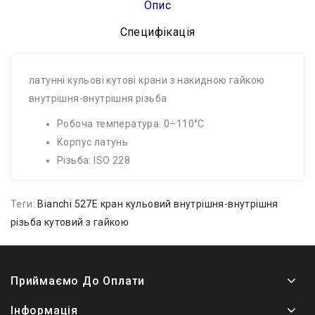
Опис
Специфікація
латунні кульові кутові крани з накидною гайкою
внутрішня-внутрішня різьба
Робоча температура: 0÷110°C
Корпус латунь
Різьба: ISO 228
Теги:
Bianchi 527E кран кульовий внутрішня-внутрішня
різьба кутовий з гайкою
Приймаємо До Оплати
Інформація