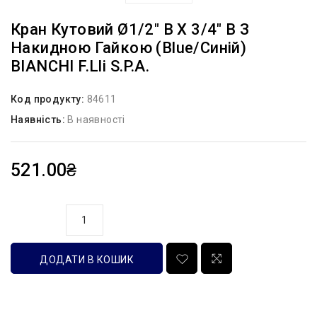
Кран Кутовий Ø1/2″ В Х 3/4″ В З
Накидною Гайкою (blue/синій)
BIANCHI F.lli S.p.A.
Код продукту:
84611
Наявність:
В наявності
521.00₴
кількість
ДОДАТИ В КОШИК