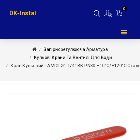
0
DK-Instal
Мій
кошик
Запірнорегулююча Арматура
Кульові Крани Та Вентилі Для Води
Кран Кульовий TAMIGI Ø1 1/4″ ВВ PN30 –10°C/+120°C Сталев