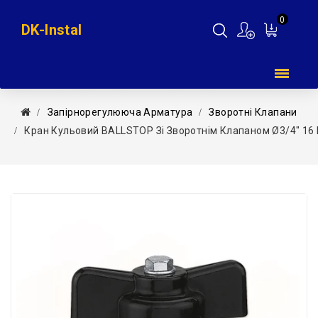
0
DK-Instal
Мій
кошик
Запірнорегулююча Арматура
Зворотні Клапани
Кран Кульовий BALLSTOP Зі Зворотнім Клапаном Ø3/4″ 16 Ba