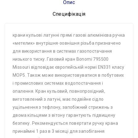
Опис
Специфікація
крани кульові латунні прямі газові алюмінієва ручка
«метелик» внутрішня-зовнішня різьба призначено
для використання в системах газопостачання
низького тиску. Газовий кран Bonomi 795500
Missouri відповідає європейській нормі EN331 класу
MOP5. Також може використовуватися в побутових
і промислових системах водопостачання і
опалення. Кран кульовий, повнопрохідний,
виготовлений з латуні, має подвійне сідло
ущільнення з тефлону, запобіжний стрижень з
двома кільцями з вітону гарантують підвищену
безпеку. Рекомендується повертати ручку крана
принаймні 1 раз в 3 місяці для запобігання