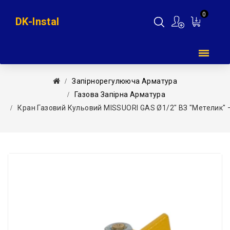
0
DK-Instal
Мій
кошик
Запірнорегулююча Арматура
Газова Запірна Арматура
Кран Газовий Кульовий MISSUORI GAS Ø1/2″ ВЗ ″метелик″ –