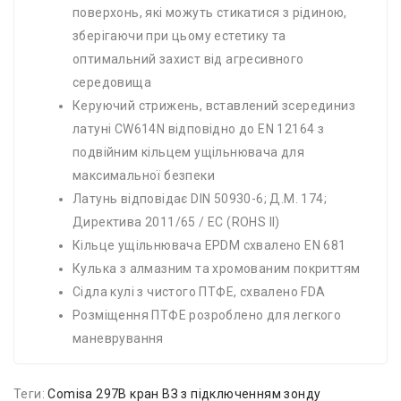
поверхонь, які можуть стикатися з рідиною,
зберігаючи при цьому естетику та
оптимальний захист від агресивного
середовища
Керуючий стрижень, вставлений зсерединиз
латуні CW614N відповідно до EN 12164 з
подвійним кільцем ущільнювача для
максимальної безпеки
Латунь відповідає DIN 50930-6; Д.М. 174;
Директива 2011/65 / EC (ROHS II)
Кільце ущільнювача EPDM схвалено EN 681
Кулька з алмазним та хромованим покриттям
Сідла кулі з чистого ПТФЕ, схвалено FDA
Розміщення ПТФЕ розроблено для легкого
маневрування
Теги:
Comisa 297B кран ВЗ з підключенням зонду