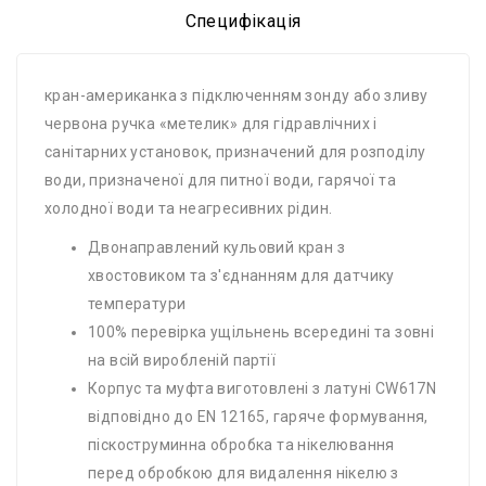
Специфікація
кран-американка з підключенням зонду або зливу
червона ручка «метелик» для гідравлічних і
санітарних установок, призначений для розподілу
води, призначеної для питної води, гарячої та
холодної води та неагресивних рідин.
Двонаправлений кульовий кран з
хвостовиком та з'єднанням для датчику
температури
100% перевірка ущільнень всередині та зовні
на всій виробленій партії
Корпус та муфта виготовлені з латуні CW617N
відповідно до EN 12165, гаряче формування,
піскоструминна обробка та нікелювання
перед обробкою для видалення нікелю з