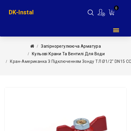
0
DK-Instal
Мій
кошик
Запірнорегулююча Арматура
Кульові Крани Та Вентилі Для Води
Кран-Американка З Підключенням Зонду ТЛ Ø1/2″ DN15 CO