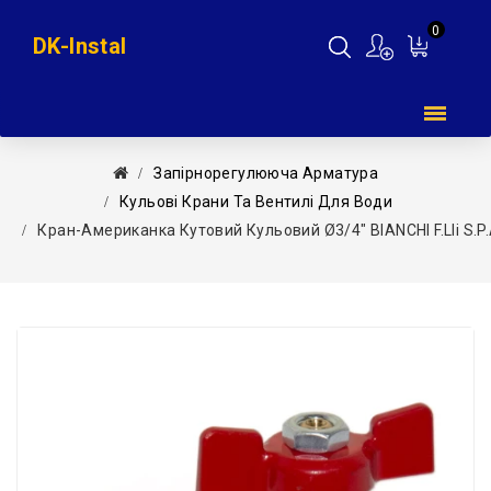
0
DK-Instal
Мій
кошик
Запірнорегулююча Арматура
Кульові Крани Та Вентилі Для Води
Кран-Американка Кутовий Кульовий Ø3/4″ BIANCHI F.lli S.p.