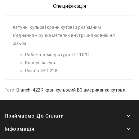
Специфікація
латунні кульові крани кутові з роз'ємним
з'єднанням ручка метелик внутрішня-зовнішня
різьба
Робоча температура: 0-110°C
Корпус латунь
Різьба: ISO 228
Теги:
Bianchi 422R кран кульовий ВЗ американка кутова
Приймаємо До Оплати
Інформація