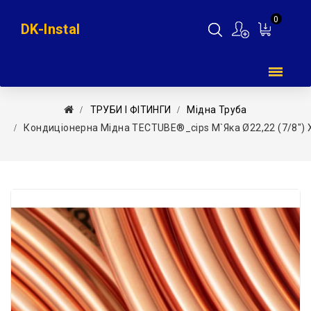
0
DK-Instal
Мій
кошик
ТРУБИ І ФІТИНГИ
Мідна Труба
Кондиціонерна Мідна TECTUBE®_cips М`яка Ø22,22 (7/8″) X