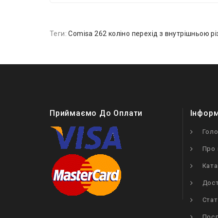
Теги:
Comisa 262 коліно перехід з внутрішньою р
Приймаємо До Оплати
Інфор
Гол
Про 
Ката
Дост
Стат
Посл