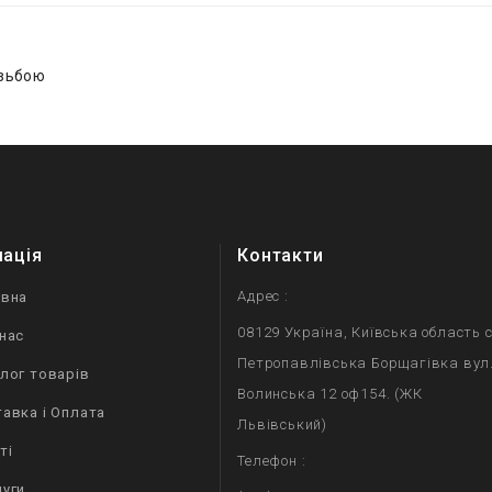
ізьбою
мація
Контакти
Адрес :
овна
08129 Україна, Київська область с
нас
Петропавлівська Борщагівка вул
лог товарів
Волинська 12 оф154. (ЖК
авка і Оплата
Львівський)
ті
Телефон :
уги