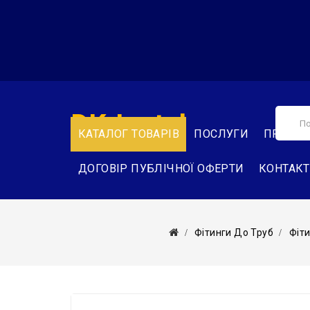
DK-Instal
КАТАЛОГ ТОВАРІВ
ПОСЛУГИ
ПРО НА
ДОГОВІР ПУБЛІЧНОЇ ОФЕРТИ
КОНТАК
Фітинги До Труб
Фіти