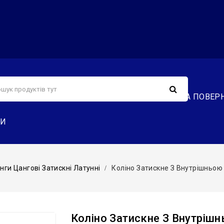
С
СЕРВІС
ДОСТАВКА ТА ОПЛАТА
ОБМІН ТА ПОВЕР
ТИ
нги Цангові Затискні Латунні
Коліно Затискне З Внутрішньою
Коліно Затискне З Внутрішн