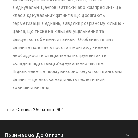
з'єднувальні Цангові затискні або компресійні - це
клас з'єднувальних фітингів що досягають
герметизації з'єднань, завдяки розрізному кільцю -
цанга, що тисне на кільцеві ущільнення та
фіксується обжимной гайкою. Особливість цих
фітингів полягає в простоті монтажу - немає
необхідності в спеціальних інструментах і в
складній підготовці з’єднувальних частин.
Підключення, в якому використовуються цанговий
фітинг — це висока надійність і естетичний
зовнішній вигляд.
Теги:
Comisa 260 коліно 90°
Приймаємо До Оплати