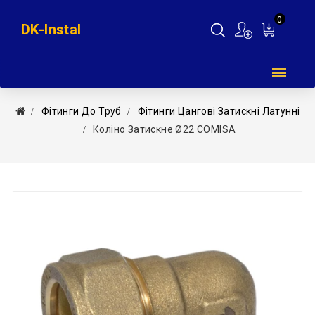
0
DK-Instal
Мій
кошик
Фітинги До Труб
Фітинги Цангові Затискні Латунні
Коліно Затискне Ø22 COMISA