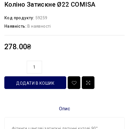
Коліно Затискне Ø22 COMISA
Код продукту:
59259
Наявність:
В наявності
278.00₴
кількість
ДОДАТИ В КОШИК
Опис
фітинги цангові затискні латунні кутові 90°