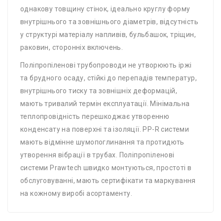
однакову товщину стінок, ідеально круглу форму
внутрішнього та зовнішнього діаметрів, відсутність
у структурі матеріалу напливів, бульбашок, тріщин,
раковин, сторонніх включень.
Поліпропіленові трубопроводи не утворюють іржі
та брудного осаду, стійкі до перепадів температур,
внутрішнього тиску та зовнішніх деформацій,
мають тривалий термін експлуатації. Мінімальна
теплопровідність перешкоджає утворенню
конденсату на поверхні та ізоляції. PP-R системи
мають відмінне шумопоглинання та протидють
утворення вібрації в трубах. Поліпропіленові
системи Prawtech швидко монтуються, простоті в
обслуговуванні, мають сертифікати та маркування
на кожному виробі асортаменту.