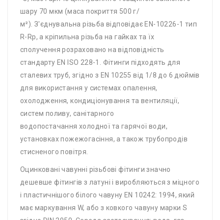
шару 70 мкм (маса покриття 500 г/
м²). З'єднувальна різьба відповідає EN-10226-1 тип
R-Rp, а кріпильна різьба на гайках та їх
сполучення розраховано на відповідність
стандарту EN ISO 228-1. Фітинги підходять для
сталевих труб, згідно з EN 10255 від 1/8 до 6 дюймів
для використання у системах опалення,
охолодження, кондиціонування та вентиляції,
систем поливу, санітарного
водопостачання холодної та гарячої води,
установках пожежогасіння, а також трубопродів
стисненого повітря.
Оцинковані чавунні різьбові фітинги значно
дешевше фітингів з латуні і виробляються з міцного
і пластичнішого білого чавуну EN 10242: 1994, який
має маркування W, або з ковкого чавуну марки S