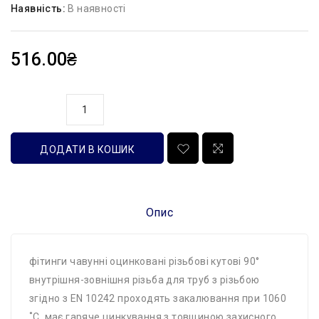
Наявність:
В наявності
516.00₴
кількість
ДОДАТИ В КОШИК
Опис
фітинги чавунні оцинковані різьбові кутові 90°
внутрішня-зовнішня різьба для труб з різьбою
згідно з EN 10242 проходять закалювання при 1060
˚C, має гаряче цинкування з товщиною захисного