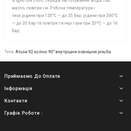
згідно DIN 2950. Середа застосування: вода, газ,
масло, повітря і ін. Робоча температура і
тиск рідини при 120°С — до 25 бар, рідини при 300°С
— до 20 бар та повітря та інші гази при 20ºС — до 16
бар.
Теги:
Atusa 92 коліно 90° внутрішня-зовнішня різьба
Приймаємо До Оплати
Інформація
Контакти
Графік Роботи :