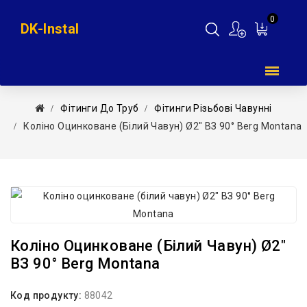
0
DK-Instal
Мій
кошик
Фітинги До Труб
Фітинги Різьбові Чавунні
Коліно Оцинковане (білий Чавун) Ø2″ ВЗ 90° Berg Montana
Коліно Оцинковане (білий Чавун) Ø2″
ВЗ 90° Berg Montana
Код продукту:
88042