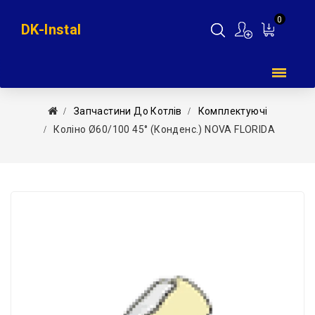
0
DK-Instal
Мій
кошик
Запчастини До Котлів
Комплектуючі
Коліно Ø60/100 45° (конденс.) NOVA FLORIDA