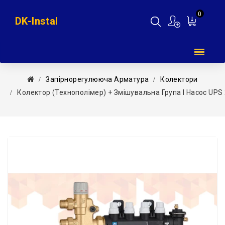
0
DK-Instal
Мій
кошик
Запірнорегулююча Арматура
Колектори
Колектор (технополімер) + Змішувальна Група І Насос UPS 25-