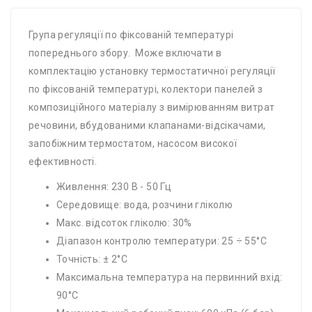
Група регуляції по фіксованій температурі
попереднього збору. Може включати в
комплектацію установку термостатичної регуляції
по фіксованій температурі, колектори панелей з
композиційного матеріалу з вимірюванням витрат
речовини, вбудованими клапанами-відсікачами,
запобіжним термостатом, насосом високої
ефективності.
Живлення: 230 В - 50 Гц
Середовище: вода, розчини гліколю
Макс. відсоток гліколю: 30%
Діапазон контролю температури: 25 ÷ 55°С
Точність: ± 2°C
Максимальна температура на первинний вхід:
90°C