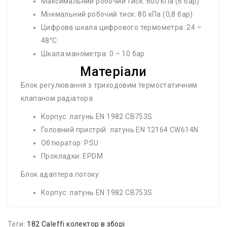
Максимальний робочий тиск: 600 кПа (6 бар)
Мінімальний робочий тиск: 80 кПа (0,8 бар)
Цифрова шкала цифрового термометра: 24 ÷
48°C
Шкала манометра: 0 ÷ 10 бар
Матеріали
Блок регулювання з триходовим термостатичним
клапаном радіатора
Корпус: латунь EN 1982 CB753S
Головний пристрій: латунь EN 12164 CW614N
Обтюратор: PSU
Прокладки: EPDM
Блок адаптера потоку
Корпус: латунь EN 1982 CB753S
Теги:
182 Caleffi колектор в зборі