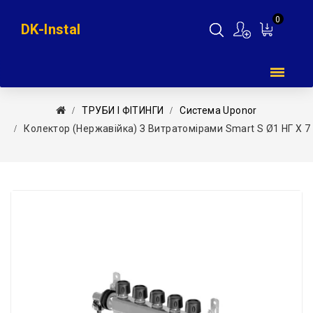
0
DK-Instal
Мій
кошик
ТРУБИ І ФІТИНГИ
Система Uponor
Колектор (нержавійка) З Витратомірами Smart S Ø1 НГ X 7