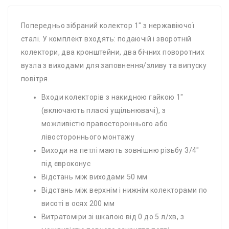
Попередньо зібраний колектор 1" з нержавіючої
сталі. У комплект входять: подаючій і зворотній
колектори, два кронштейни, два бічних поворотних
вузла з виходами для заповнення/зливу та випуску
повітря.
Входи колекторів з накидною гайкою 1"
(включають пласкі ущільнювачі), з
можливістю правостороннього або
лівостороннього монтажу
Виходи на петлі мають зовнішню різьбу 3/4"
під євроконус
Відстань між виходами 50 мм
Відстань між верхнім і нижнім колекторами по
висоті в осях 200 мм
Витратоміри зі шкалою від 0 до 5 л/хв, з