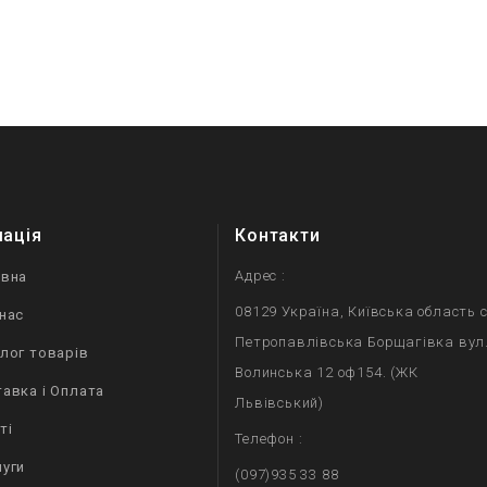
мація
Контакти
Адрес :
овна
08129 Україна, Київська область с
нас
Петропавлівська Борщагівка вул
лог товарів
Волинська 12 оф154. (ЖК
авка і Оплата
Львівський)
ті
Телефон :
уги
(097)935 33 88