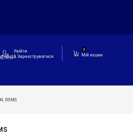
0
Увійти
Мій кошик
& Зареєструватися
НЕННЯ
 XL REMS
MS