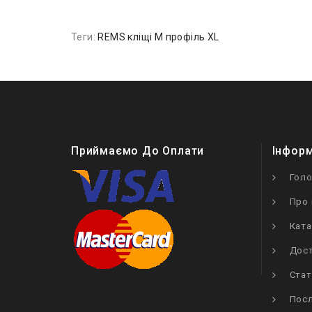
Теги:
REMS кліщі M профіль XL
Приймаємо До Оплати
Інфор
Гол
Про 
Ката
Дост
Стат
Посл