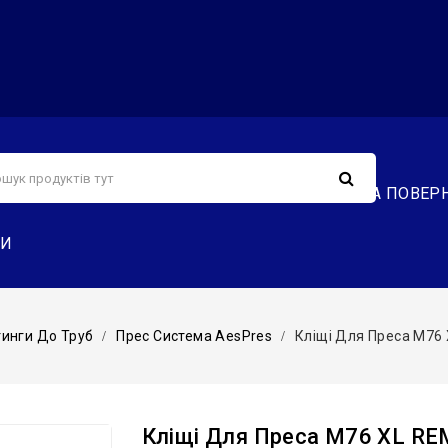
С
СЕРВІС
ДОСТАВКА ТА ОПЛАТА
ОБМІН ТА ПОВЕР
ТИ
тинги До Труб
Прес Система AesPres
Кліщі Для Преса M76
Кліщі Для Преса M76 XL RE