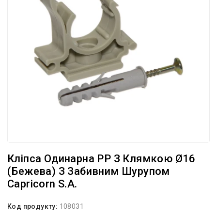
Кліпса Одинарна PP З Клямкою Ø16
(бежева) З Забивним Шурупом
Capricorn S.A.
Код продукту:
108031