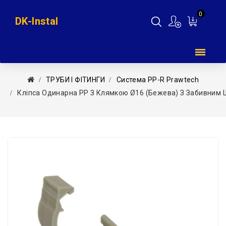
0
DK-Instal
Мій
кошик
ТРУБИ І ФІТИНГИ
Система PP-R Prawtech
Кліпса Одинарна PP З Клямкою Ø16 (бежева) З Забивним Ш