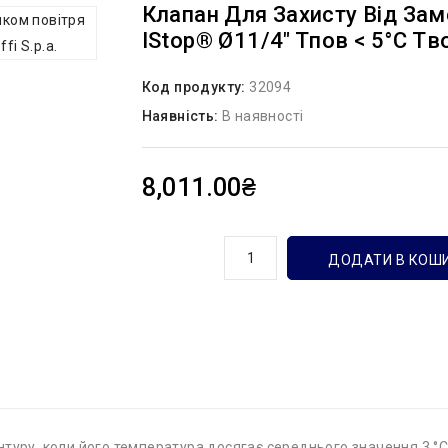
Клапан Для Захисту Від За
IStop® Ø11/4″ Tпов < 5°С Tвод
Код продукту:
32094
Наявність:
В наявності
8,011.00₴
кількість
ДОДАТИ В КОШ
туру, коли його температура досягає середнього значення 3 °С