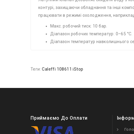
контурі, захищаючи обладнання та інші компо
працювати в режимі охолодження, наприклад 
Макс. робочий тиск: 10 бар.
Діапазон робочих температур: 0–65 °C.
Діапазон температур навколишнього се
Теги:
Caleffi 108611 iStop
Приймаємо До Оплати
Інфор
Гол