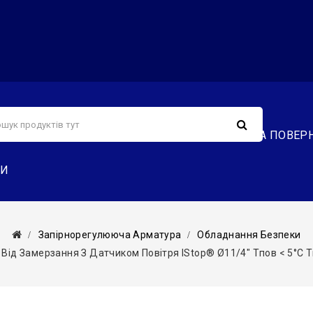
С
СЕРВІС
ДОСТАВКА ТА ОПЛАТА
ОБМІН ТА ПОВЕР
ТИ
Запірнорегулююча Арматура
Обладнання Безпеки
Від Замерзання З Датчиком Повітря IStop® Ø11/4″ Tпов < 5°С Tво