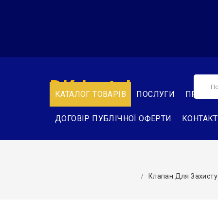
DK-Instal
КАТАЛОГ ТОВАРІВ
ПОСЛУГИ
ПРО НА
ДОГОВІР ПУБЛІЧНОЇ ОФЕРТИ
КОНТАК
Клапан Для Захисту 