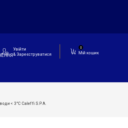
0
Увійти
Мій кошик
& Зареєструватися
НЕННЯ
ди < 3°С Caleffi S.p.a.