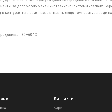
ненти, за допомогою механічної захисної системи клапану. Верс
в контурах теплових насосів, навіть якщо температура води на
редовища: -30–60 °C.
мація
Контакти
Адрес :
овна