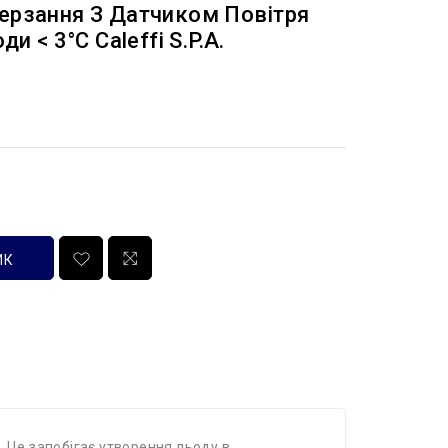
мерзання З Датчиком Повітря
и < 3°С Caleffi S.p.a.
ИК
. Це запобігає утворення льоду в