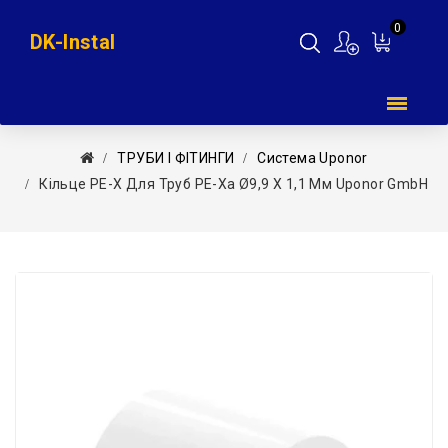
0
DK-Instal
Мій
кошик
ТРУБИ І ФІТИНГИ
Система Uponor
Кільце PE-X Для Труб PE-Xa Ø9,9 X 1,1 Мм Uponor GmbH