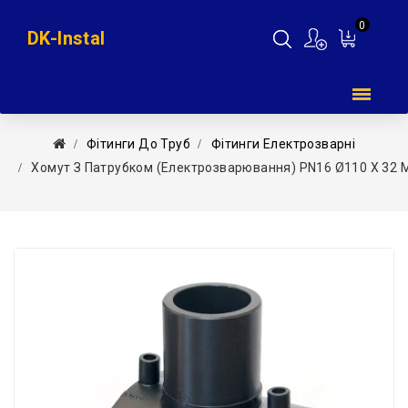
0
DK-Instal
Мій
кошик
Фітинги До Труб
Фітинги Електрозварні
Хомут З Патрубком (електрозварювання) PN16 Ø110 X 32 М