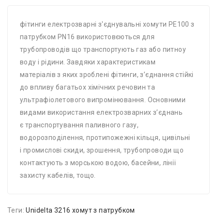
фітинги електрозварні з'єднувальні хомути PE100 з
патрубком PN16 використовєються для
трубопроводів що транспортують газ або питноу
воду і рідини. Завдяки характеристикам
матеріалів з яких зроблені фітинги, з’єднання стійкі
до впливу багатьох хімічних речовин та
ультрафіолетового випромінювання. Основними
видами використання електрозварних з’єднань
є транспортування паливного газу,
водорозподілення, протипожежні кільця, цивільні
і промислові скиди, зрошення, трубопроводи що
контактують з морською водою, басейни, лінії
захисту кабелів, тощо.
Теги:
Unidelta 3216 хомут з патрубком