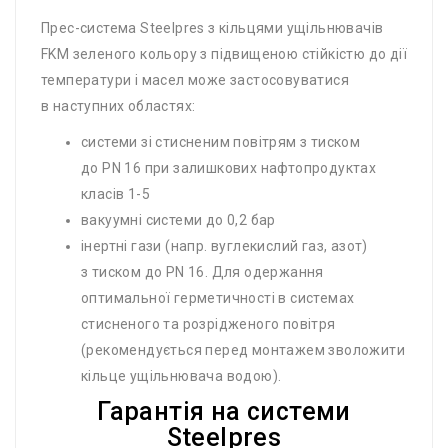
Прес-система Steelpres з кільцями ущільнювачів
FKM зеленого кольору з підвищеною стійкістю до дії
температури і масел може застосовуватися
в наступних областях:
системи зі стисненим повітрям з тиском
до PN 16 при залишкових нафтопродуктах
класів 1-5
вакуумні системи до 0,2 бар
інертні гази (напр. вуглекислий газ, азот)
з тиском до PN 16. Для одержання
оптимальної герметичності в системах
стисненого та розрідженого повітря
(рекомендується перед монтажем зволожити
кільце ущільнювача водою).
Гарантія на системи
Steelpres