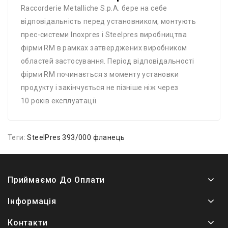
Raccorderie Metalliche S.p.A. бере на себе
відповідальність перед установником, монтують
прес-системи Inoxpres і Steelpres виробництва
фірми RM в рамках затверджених виробником
областей застосування. Період відповідальності
фірми RM починається з моменту установки
продукту і закінчується не пізніше ніж через
10 років експлуатації.
Теги:
SteelPres 393/000 фланець
Приймаємо До Оплати
Інформація
Контакти