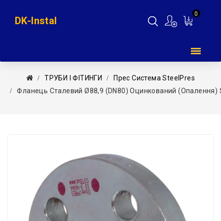
0
DK-Instal
Мій
кошик
ТРУБИ І ФІТИНГИ
Прес Система SteelPres
Фланець Сталевий Ø88,9 (DN80) Оцинкований (опалення