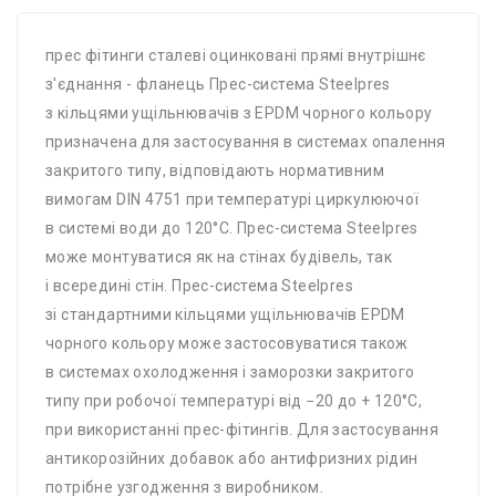
прес фітинги сталеві оцинковані прямі внутрішнє
з'єднання - фланець Прес-система Steelpres
з кільцями ущільнювачів з EPDM чорного кольору
призначена для застосування в системах опалення
закритого типу, відповідають нормативним
вимогам DIN 4751 при температурі циркулюючої
в системі води до 120°C. Прес-система Steelpres
може монтуватися як на стінах будівель, так
і всередині стін. Прес-система Steelpres
зі стандартними кільцями ущільнювачів EPDM
чорного кольору може застосовуватися також
в системах охолодження і заморозки закритого
типу при робочої температурі від −20 до + 120°C,
при використанні прес-фітингів. Для застосування
антикорозійних добавок або антифризних рідин
потрібне узгодження з виробником.