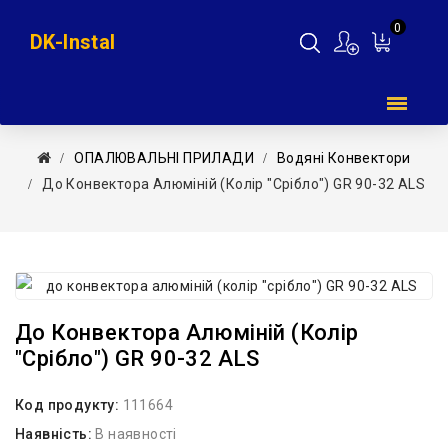
0
DK-Instal
Мій
кошик
ОПАЛЮВАЛЬНІ ПРИЛАДИ
Водяні Конвектори
До Конвектора Алюміній (колір ″срібло″) GR 90-32 ALS
До Конвектора Алюміній (колір
″срібло″) GR 90-32 ALS
Код продукту:
111664
Наявність:
В наявності