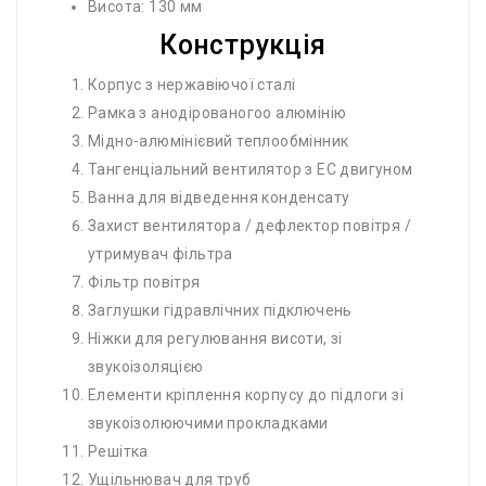
Висота: 130 мм
Конструкція
Корпус з нержавіючої сталі
Рамка з анодірованогоо алюмінію
Мідно-алюмінієвий теплообмінник
Тангенціальний вентилятор з EC двигуном
Ванна для відведення конденсату
Захист вентилятора / дефлектор повітря /
утримувач фільтра
Фільтр повітря
Заглушки гідравлічних підключень
Ніжки для регулювання висоти, зі
звукоізоляцією
Елементи кріплення корпусу до підлоги зі
звукоізолюючими прокладками
Решітка
Ущільнювач для труб