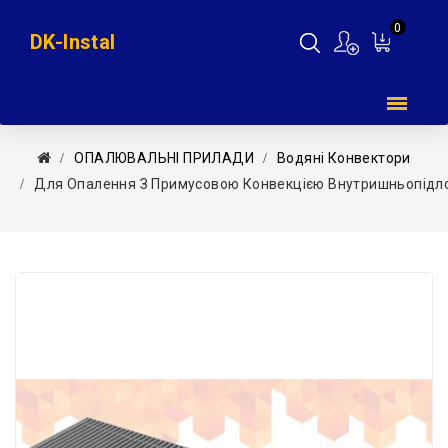
0
DK-Instal
Мій
кошик
ОПАЛЮВАЛЬНІ ПРИЛАДИ
Водяні Конвектори
Для Опалення З Примусовою Конвекцією Внутришньопідлог