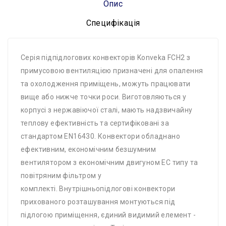
Опис
Специфікація
Серія підпідлогових конвекторів Konveka FCH2 з
примусовою вентиляцією призначені для опалення
та охолодження приміщень, можуть працювати
вище або нижче точки роси. Виготовляються у
корпусі з нержавіючої сталі, мають надзвичайну
теплову ефективність та сертифіковані за
стандартом EN16430. Конвектори обладнано
ефективним, економічним безшумним
вентилятором з економічним двигуном EC типу та
повітряним фільтром у
комплекті. Внутрішньопідлогові конвектори
прихованого розташування монтуються під
підлогою приміщення, єдиний видимий елемент -