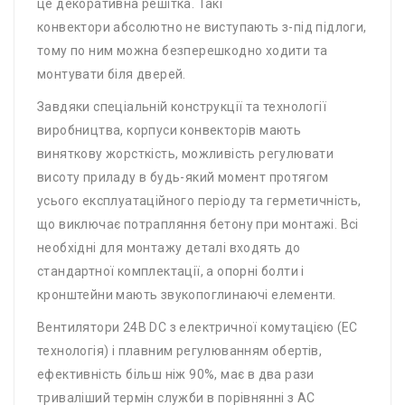
це декоративна решітка. Такі
конвектори абсолютно не виступають з-під підлоги,
тому по ним можна безперешкодно ходити та
монтувати біля дверей.
Завдяки спеціальній конструкції та технології
виробництва, корпуси конвекторів мають
виняткову жорсткість, можливість регулювати
висоту приладу в будь-який момент протягом
усього експлуатаційного періоду та герметичність,
що виключає потрапляння бетону при монтажі. Всі
необхідні для монтажу деталі входять до
стандартної комплектації, а опорні болти і
кронштейни мають звукопоглинаючі елементи.
Вентилятори 24В DC з електричної комутацією (EC
технологія) і плавним регулюванням обертів,
ефективність більш ніж 90%, має в два рази
триваліший термін служби в порівнянні з AC