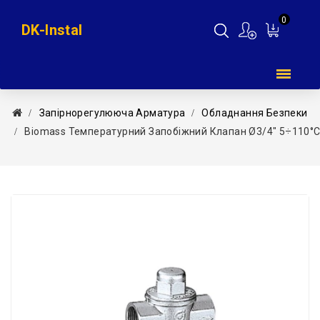
0
DK-Instal
Мій
кошик
Запірнорегулююча Арматура
Обладнання Безпеки
Biomass Температурний Запобіжний Клапан Ø3/4″ 5÷110°C 1