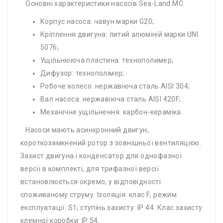
Основні характеристики насосів Sea-Land MC:
Корпус насоса: чавун марки G20;
Кріплення двигуна: литий алюміній марки UNI
5076;
Ущільнююча пластина: технополимер;
Дифузор: технополімер;
Робоче колесо: нержавіюча сталь AISI 304;
Вал насоса: нержавіюча сталь AISI 420F;
Механічне ущільнення: карбон-кераміка.
Насоси мають асинхронний двигун,
короткозамкнений ротор з зовнішньої вентиляцією.
Захист двигуна і конденсатор для однофазної
версії в комплекті, для трифазної версії
встановлюється окремо, у відповідності
споживаному струму. Ізоляція: клас F; режим
експлуатації: S1; ступінь захисту: IP 44. Клас захисту
клемної коробки: IP 54.