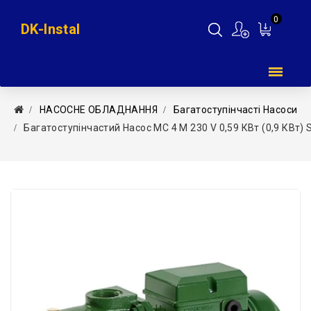
0
DK-Instal
Мій
кошик
НAСОСНЕ ОБЛАДНАННЯ
Багатоступінчасті Насоси
Багатоступінчастий Насос MC 4 M 230 V 0,59 КВт (0,9 КВт) 