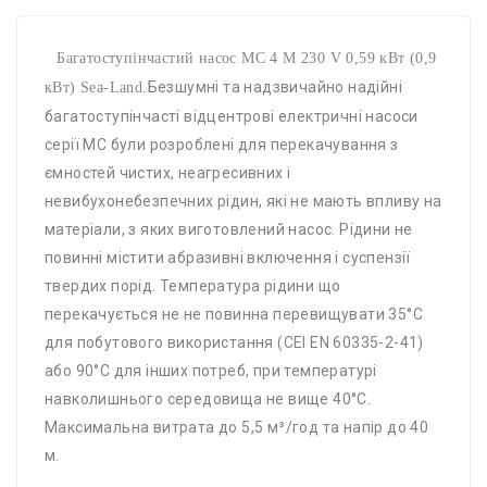
Багатоступінчастий насос MC 4 M 230 V 0,59 кВт (0,9
Безшумні та надзвичайно надійні
кВт) Sea-Land.
багатоступінчасті відцентрові електричні насоси
серії MC були розроблені для перекачування з
ємностей чистих, неагресивних і
невибухонебезпечних рідин, які не мають впливу на
матеріали, з яких виготовлений насос. Рідини не
повинні містити абразивні включення і суспензії
твердих порід. Температура рідини що
перекачується не не повинна перевищувати 35°С
для побутового використання (CEI EN 60335-2-41)
або 90°С для інших потреб, при температурі
навколишнього середовища не вище 40°С.
Максимальна витрата до 5,5 м³/год та напір до 40
м.